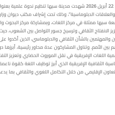
سبها. - 22 أبريل 2026 شهدت مدينة سبها تنظيم ندوة علم
والعلاقات الدبلوماسية”، وذلك تحت إشراف مكتب ديوان وزارة 
ة سبها ممثلة في مركز اللغات، وبمشاركة مركز البحوث والد
زيز الانفتاح الثقافي وترسيخ جسور التواصل بين الشعوب، حي
ين والمهتمين بالشأن الثقافي والدبلوماسي، الذين أكدوا على 
م بين الأمم. وتناول المشاركون عدة محاور رئيسية، أبرزها دور
ية اللغات الإفريقية في نقل الموروث الحضاري وتعزيز التف
اسية الثقافية الإفريقية الذي أبرز توظيف اللغة كقوة ناعمة
لتعاون الإقليمي من خلال التكامل اللغوي والثقافي بما يدعم 