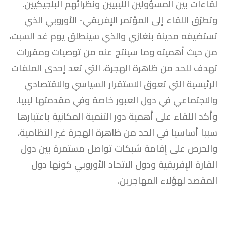
لقاءات بين المسؤولين الليبيين ونظرائهم البلجيكيين.
وتطرّق اللقاء إلى المؤتمر الإفريقي- الأوروبي الذي
تستضيفه مدينة بنغازي والذي سينطلق يوم غد السبت،
من حيث أهميته وما سينتج عنه من توصيات ومقررات
تهدف للحد من ظاهرة الهجرة، التي تعد إحدى الملفات
الرئيسية التي تعوق الاستقرار السياسي والاقتصادي
والاجتماعي في دول العبور خاصة وفي مقدمتها ليبيا.
وأكد اللقاء على أهمية دور التنمية المكانية باعتبارها
سببا أساسيا في الحد من ظاهرة الهجرة غير النظامية،
والحرص على إقامة شبكات تواصل مستمرة بين دول
القارة الإفريقية ودول الاتحاد الأوروبي كونها دول
المقصد لهؤلاء المهاجرين.